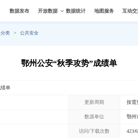
数据发布
开放数据
数据统计
地图服务
互动交
>
题分类
公共安全
鄂州公安“秋季攻势”成绩单
成绩单
更新周期
按需
数源单位
鄂州
访问/下载次数
423
/
6