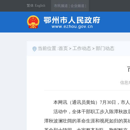
繁体
English
市民频道 |
企业频道 |
当前位置 :
首页
工作动态
部门动态
>
>
信息
本网讯（通讯员黄灿）7月30日，市人
活动中，全体干部职工步入陈潭秋故居
潭秋波澜壮阔的革命生涯和视死如归的英