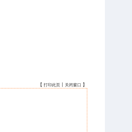
【
丨
】
打印此页
关闭窗口