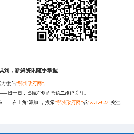
俱到，新鲜资讯随手掌握
官方微信
“鄂州政府网”
。
现——扫一扫，扫描左侧的微信二维码关注。
录——右上角“添加”，搜索
“鄂州政府网”
或
“ezzfw027”
关注。