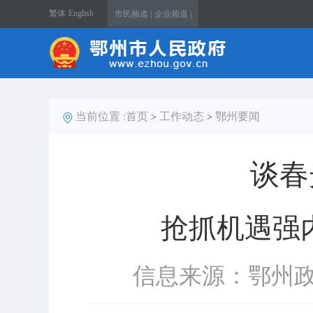
繁体
English
市民频道 |
企业频道 |
当前位置 :
首页
工作动态
鄂州要闻
>
>
谈春
抢抓机遇强
信息来源：鄂州