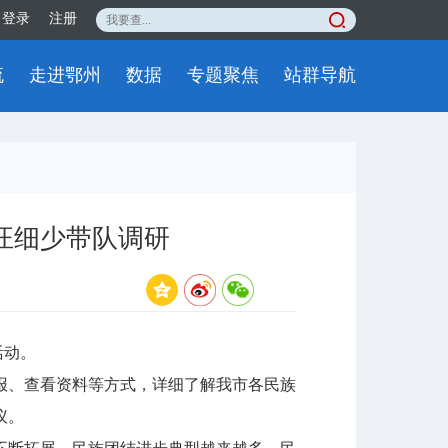
登录
注册
流
走进鄂州
数据
专题聚焦
站群导航
汪细少带队调研
活动。
、查看资料等方式，详细了解我市各民族
议。