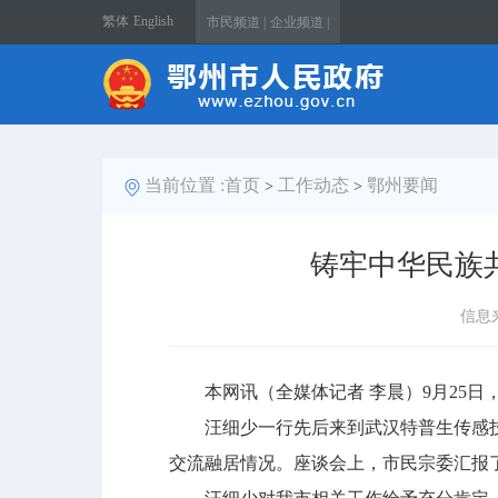
繁体
English
市民频道 |
企业频道 |
当前位置 :
首页
工作动态
鄂州要闻
>
>
铸牢中华民族
信息
本网讯（全媒体记者 李晨）9月25日
汪细少一行先后来到武汉特普生传感技
交流融居情况。座谈会上，市民宗委汇报