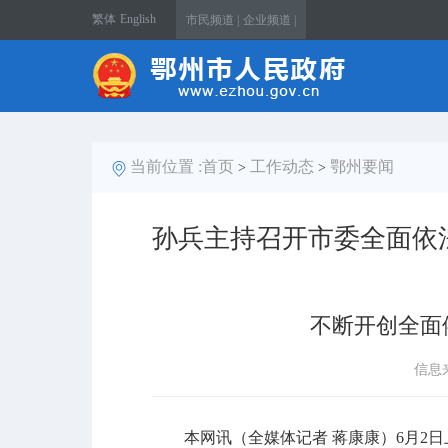
繁体
English
市民频道 |
企业频道 |
当前位置 :
首页
工作动态
鄂州要闻
>
>
孙兵主持召开市委全面依
不断开创全面
信息
本网讯（全媒体记者 蒋康康）6月2日