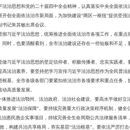
平法治思想和党的二十届四中全会精神，认真落实中央全面依法
断开创全面依法治市新局面，为加快建设“两区一枢纽”提供坚强
书记朱其敏出席会议。
彻习近平法治思想，统筹推进全面依法治市各项工作，在重点领
。同时，也要清醒看到，全市法治建设还存在一些短板和不足，
做习近平法治思想的坚定信仰者、积极传播者、忠实实践者。要
提高法治素养。要坚持把学习宣传习近平法治思想作为全民普法
想根基。全市各级各部门要紧扣依法治市各项要求和重点任务，
推动高质量发展。
体推进法治鄂州、法治政府、法治社会建设。要高水平做好立
质量发展“法治保障”。要持续完善重大行政决策程序机制，健全
好法治惠民惠企实事项目，持续完善全生命周期公共法律服务清单
质效，构建共治共享格局，夯实基层“法治根基”。要依法严厉打