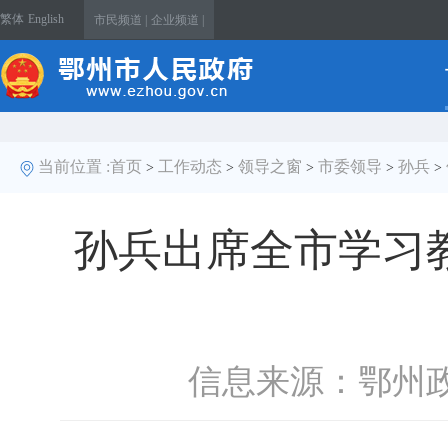
繁体
English
市民频道 |
企业频道 |
当前位置 :
首页
工作动态
领导之窗
市委领导
孙兵
>
>
>
>
>
孙兵出席全市学习
信息来源：鄂州