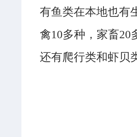
有鱼类在本地也有
禽10多种，家畜2
还有爬行类和虾贝