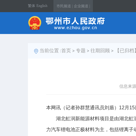
繁体
English
市民频道 |
企业频道 |
当前位置 :
首页
专题
往期回顾
【已归档
>
>
>
信息来
本网讯（记者孙群慧通讯员刘盾）12月1
湖北虹润新能源材料项目是由湖北虹润高
力汽车锂电池正极材料为主，包括锂离子