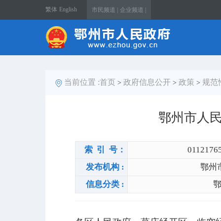
繁体
English
市民频道 |
企业频道 |
当前位置 :
首页
政府信息公开
政策
规范
>
>
>
鄂州市人
索 引 号：
0112176
发布机构 :
鄂州
信息分类 :