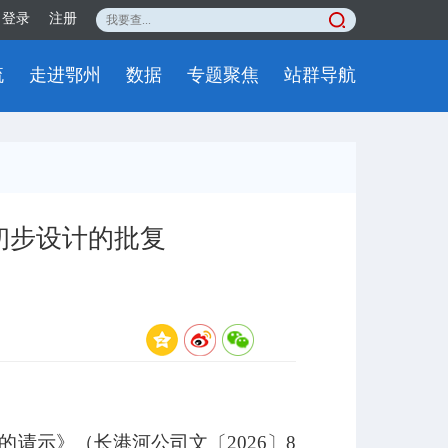
登录
注册
流
走进鄂州
数据
专题聚焦
站群导航
初步设计的批复
的请示》（
长港河公司文〔
2026
〕
8