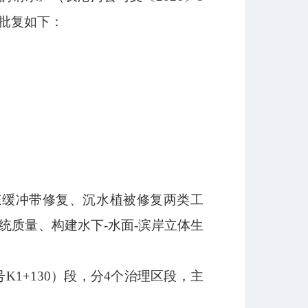
批复如下：
态缓冲带修复、沉水植被修复两类工
统质量、构建水下
-
水面
-
滨岸立体生
号
K1+130
）段，分
4
个治理区段，主