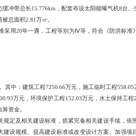
态缓冲带总长
15.776km
，配套布设太阳能曝气机
8
台、
植被总面积
2.81
万㎡。
准采用
20
年一遇，工程等别为
Ⅳ
等，符合《防洪标准
。其中：建筑工程
7250.66
万元，施工临时工程
558.05
00.93
万元，环境保护工程
152.03
万元，水土保持工程
自筹资金。
关规定及相关建设标准，抓紧完备相关建设手续，依
大建设规模、提高建设标准或改变设计方案。加强项