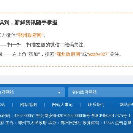
俱到，新鲜资讯随手掌握
官方微信
“鄂州政府网”
。
现——扫一扫，扫描左侧的微信二维码关注。
录——右上角“添加”，搜索
“鄂州政府网”
或
“ezzfw027”
关注。
政府网站
省内政府网站
本站
|
网站地图
|
网站大事记
|
联系我们
|
网站声
码：4207000051
鄂公网安备42070402000036号
鄂ICP备05017375号-1
府 主办：鄂州市人民政府 承办：鄂州日报社 政务咨询：12345 点击总量