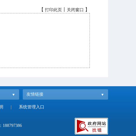
【
丨
】
打印此页
关闭窗口
友情链接
明
|
系统管理入口
：
188797386