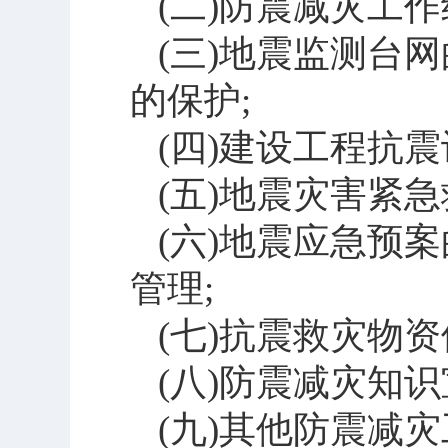
(
二
)
防震减灾工作
(
三
)
地震监测台网
的保护
;
(
四
)
建设工程抗震
(
五
)
地震灾害紧急
(
六
)
地震应急预案
管理
;
(
七
)
抗震救灾物资
(
八
)
防震减灾知识
(
九
)
其他防震减灾