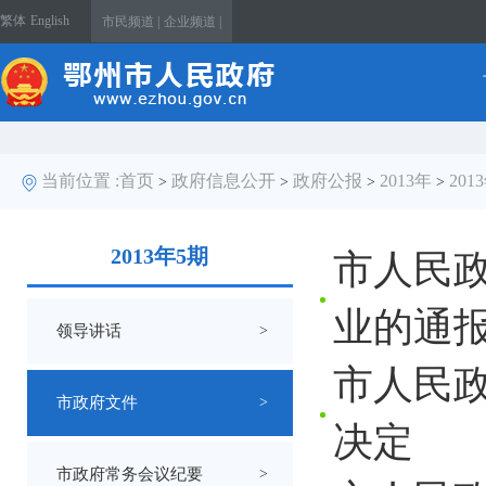
繁体
English
市民频道 |
企业频道 |
当前位置 :
首页
政府信息公开
政府公报
2013年
201
>
>
>
>
2013年5期
市人民政
业的通
领导讲话
>
市人民
市政府文件
>
决定
市政府常务会议纪要
>