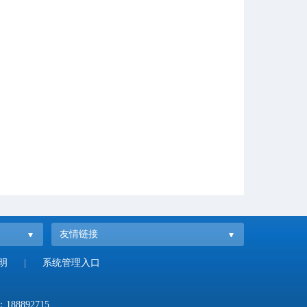
友情链接
明
|
系统管理入口
：
188892715