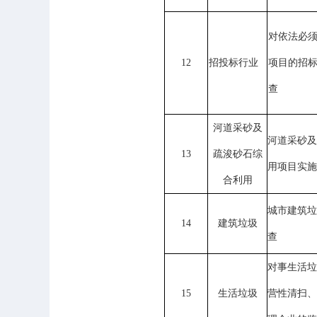
对依法必
12
招投标行业
项目的招
查
河道采砂及
河道采砂及
13
疏浚砂石综
用项目实施
合利用
城市建筑垃
14
建筑垃圾
查
对事生活垃
15
生活垃圾
营性清扫、