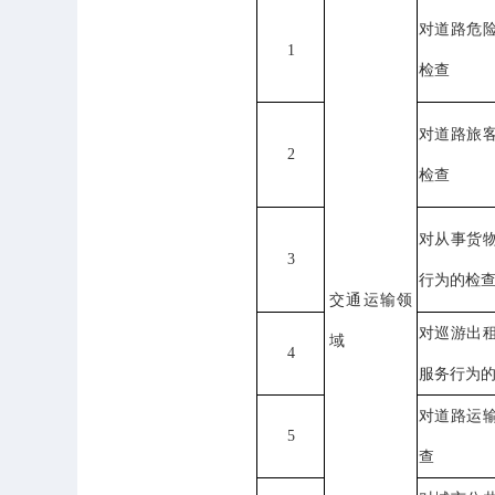
对
道路危
1
检查
对
道路旅
2
检查
对从事货
3
行为的检
交通运输领
对巡游出
域
4
服务行为
对
道路运
5
查