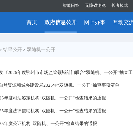
智能问答
无障碍浏览
长者模式
首页
政府信息公开
网上办事
互动交
结果公开
双随机一公开
>
>
发《2026年度鄂州市市场监管领域部门联合“双随机、一公开”抽查工作
自然资源和城乡建设局2025年“双随机、一公开”抽查事项清单
025年度司法鉴定机构“双随机、一公开”检查结果的通报
025年度法律援助机构“双随机、一公开”检查结果的通报
025年度公证机构“双随机、一公开”检查结果的通报