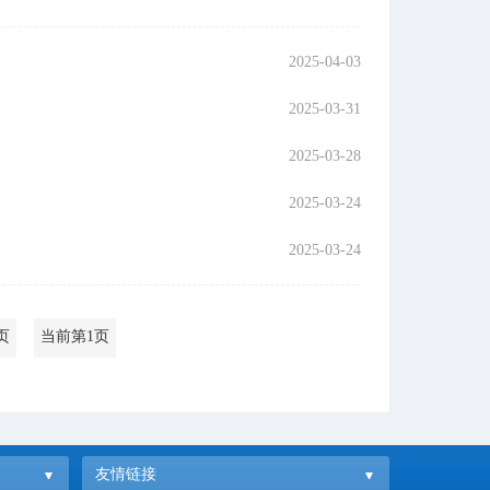
2025-04-03
2025-03-31
2025-03-28
2025-03-24
2025-03-24
页
当前第1页
友情链接