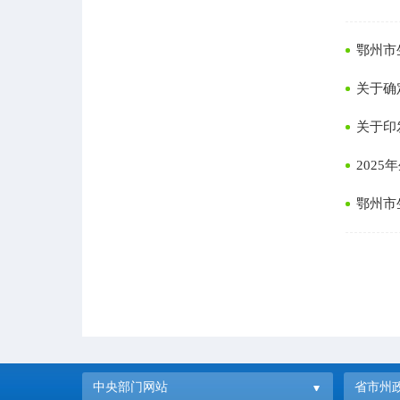
鄂州市
关于确
关于印
202
鄂州市
中央部门网站
省市州