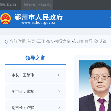
繁体
English
市民频道 |
企业频道 |
当前位置 :
首页
工作动态
领导之窗
市政府领导
刘明锋
>
>
>
>
领导之窗
市长：王玺玮
>
副市长：张权
>
副市长：卢辉
>