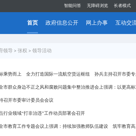
智能问答
无障碍浏览
长者模式
首页
政府信息公开
网上办事
互动交
府领导
张权
领导活动
>
>
标乘势而上 全力打造国际一流航空货运枢纽 孙兵主持召开市委专
全市群众身边不正之风和腐败问题集中整治推进会上强调：以更高标准更
持召开市委审计委员会会议
点行业领域“打非治违”工作动员部署会召开
全市教育工作专题会议上强调：持续加强教师队伍建设 筑牢教育高质量