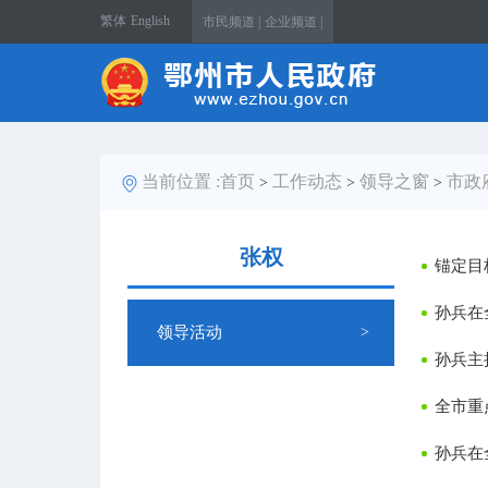
繁体
English
市民频道 |
企业频道 |
当前位置 :
首页
工作动态
领导之窗
市政
>
>
>
张权
锚定目
孙兵在
领导活动
>
孙兵主
全市重
孙兵在