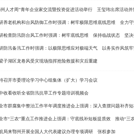
22鄂州人才周”青年企业家交流暨投资促进活动举行 王玺玮出席活动并
研养老机构和台风防御工作时强调：树牢极限思维底线思维 全力守护人
研检查防汛防台风工作时强调：树牢底线思维 保持临战状态 坚决打好
研防汛备汛工作时强调：以极限思维应对极端天气 以务实作风筑牢安全
梁子湖区龙卷风受灾现场指挥抢险救援和灾后重建
持召开市委理论学习中心组集体（扩大）学习会议
中收看收听全省防汛抗旱工作专题培训视频会
全市群腐集中整治工作半年调度推进会上强调：深入查摆问题补齐短板 
全市“三农”重点工作推进会上强调：守底线补短板提质效 推动“三农”工
航局来鄂州开展全国人大代表建议办理专项调研 张权参加