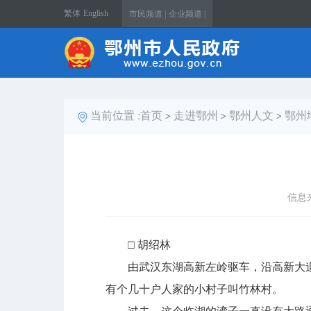
繁体
English
市民频道 |
企业频道 |
当前位置 :
首页
走进鄂州
鄂州人文
鄂州
>
>
>
信息
□ 胡绍林
由武汉东湖高新左岭驱车，沿高新大道，
有个几十户人家的小村子叫竹林村。