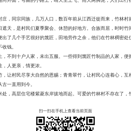
向外面，弯曲的小路上，晴天尘土飞、雨天两脚泥，人们出行很
庄，同宗同族，几万人口，数百年前从江西迁徙而来，竹林村
日遮天，是村民们夏季聚会、休憩的好地方。合族而居，时时竹
出了几个手艺很好的篾匠，田地劳作之余，他们在竹林稠密处伐
不收钱。
，不到十户人家，未出五服。一些得到篾匠竹制品的人家，便把
往，人更亲，情更浓。
，让村民尽享大自然的恩赐；青青翠竹，让村民心连着心，互相
从古一直用到今。
处，高层住宅楼紫菱东岸拔地而起。可爱的竹林村不存在了，
扫一扫在手机上查看当前页面