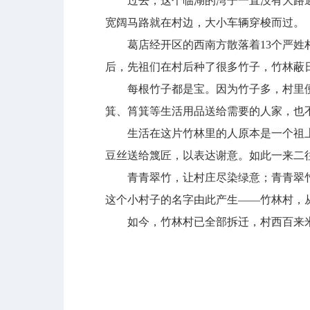
过去，这个临湖的湾子一直没有大路通
宽阔马路就在村边，大小车辆穿梭而过。
葛店经开区的西南方散落着13个严姓村
后，先祖们在村后种了很多竹子，竹林蔽
每根竹子都是宝。因为竹子多，村里便
箕、筲箕等生活用品送给需要的人家，也
生活在这片竹林里的人原本是一个祖上
豆丝送给篾匠，以表达谢意。如此一来二
青青翠竹，让村庄尽染绿意；青青翠竹
这个小村子的名字由此产生——竹林村，
如今，竹林村已全部拆迁，村西百来米