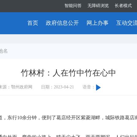
智能问答
无障碍浏览
长者模式
首页
政府信息公开
网上办事
互动交
地名
竹林村：人在竹中竹在心中
来源：鄂州政府网
日期：2023-04-21
语音：
东行10余分钟，便到了葛店经开区紫菱湖畔，城际铁路葛店南