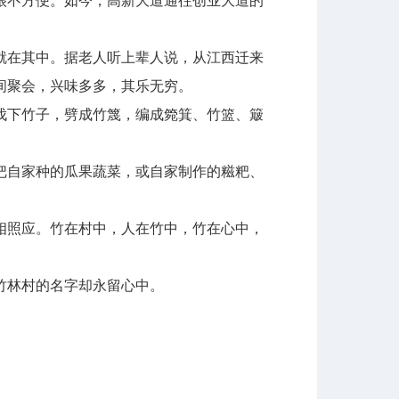
不方便。如今，高新大道通往创业大道的
就在其中。据老人听上辈人说，从江西迁来
间聚会，兴味多多，其乐无穷。
下竹子，劈成竹篾，编成箢箕、竹篮、簸
自家种的瓜果蔬菜，或自家制作的糍粑、
照应。竹在村中，人在竹中，竹在心中，
竹林村的名字却永留心中。