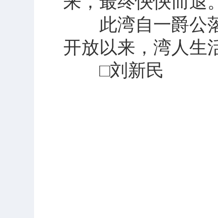
来，最终怏怏而退
此湾自一爵公落
开放以来，湾人生
□刘新民