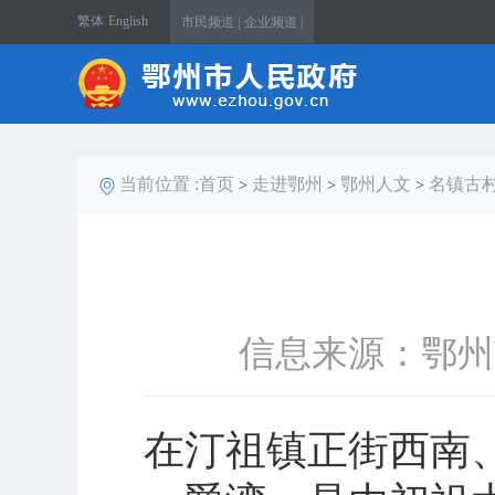
繁体
English
市民频道 |
企业频道 |
当前位置 :
首页
走进鄂州
鄂州人文
名镇古
>
>
>
信息来源：鄂州
在汀祖镇正街西南