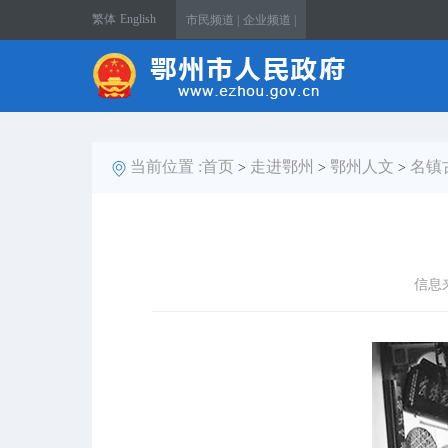
繁体
English
市民频道 |
企业频道 |
当前位置 :
首页
走进鄂州
鄂州人文
名镇
>
>
>
信息