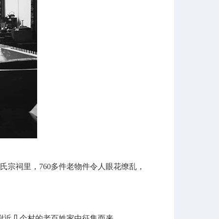
宗祠里，760多件老物件令人眼花缭乱，
近几个村的老百姓家中征集而来。