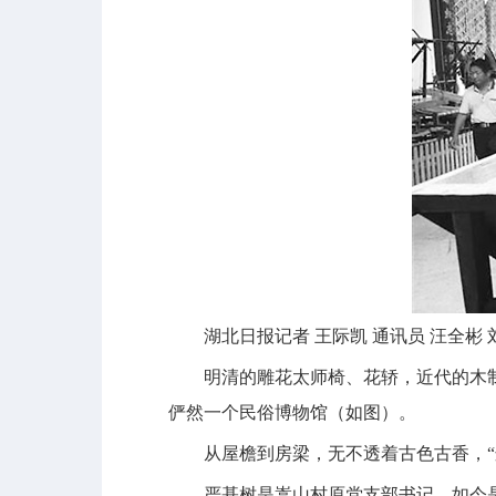
湖北日报记者 王际凯 通讯员 汪全彬 
明清的雕花太师椅、花轿，近代的木制水
俨然一个民俗博物馆（如图）。
从屋檐到房梁，无不透着古色古香，“这
严基树是嵩山村原党支部书记，如今是