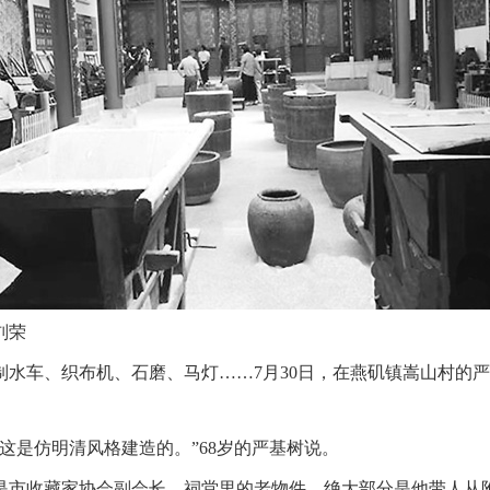
刘荣
车、织布机、石磨、马灯……7月30日，在燕矶镇嵩山村的严氏
是仿明清风格建造的。”68岁的严基树说。
市收藏家协会副会长。祠堂里的老物件，绝大部分是他带人从附