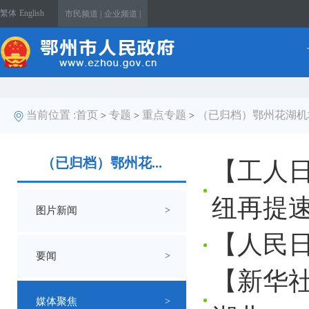
繁体
English
市民频道 |
企业频道 |
当前位置 :
首页
专题
重点专题
（已归档）鄂州花湖机
>
>
>
（已归档）鄂州花...
【工人
纽再提
图片新闻
>
【人民
要闻
>
【新华
媒体聚焦
>