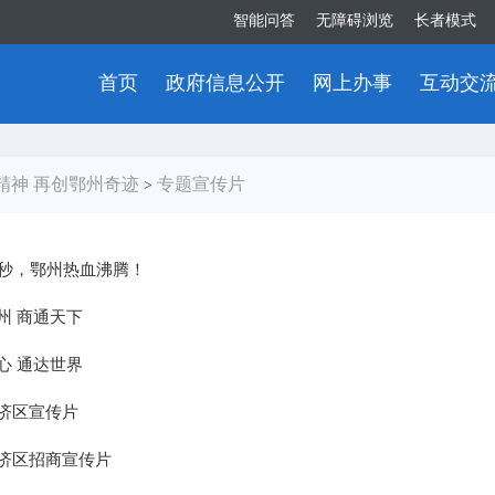
智能问答
无障碍浏览
长者模式
首页
政府信息公开
网上办事
互动交
精神 再创鄂州奇迹
专题宣传片
>
8秒，鄂州热血沸腾！
州 商通天下
心 通达世界
济区宣传片
济区招商宣传片