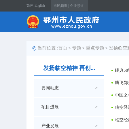
繁体
English
市民频道 |
企业频道 |
当前位置 :
首页
专题
重点专题
发扬临空
>
>
>
发扬临空精神 再创...
经典5
腾飞鄂
要闻动态
>
中国之
项目进展
>
临空经
临空经
产业发展
>