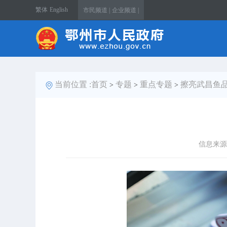
繁体
English
市民频道 |
企业频道 |
当前位置 :
首页
专题
重点专题
擦亮武昌鱼品
>
>
>
信息来源