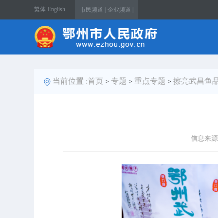
繁体
English
市民频道 |
企业频道 |
当前位置 :
首页
专题
重点专题
擦亮武昌鱼品
>
>
>
信息来源