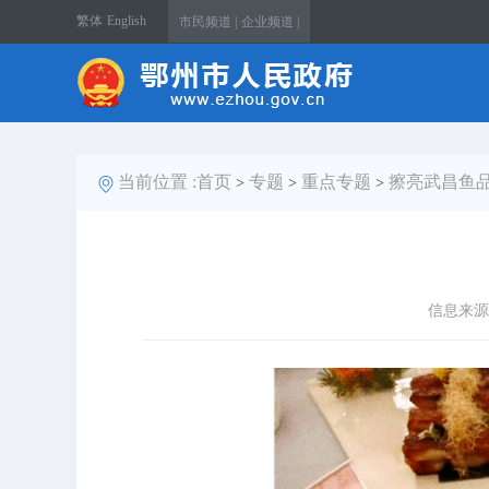
繁体
English
市民频道 |
企业频道 |
当前位置 :
首页
专题
重点专题
擦亮武昌鱼品
>
>
>
信息来源