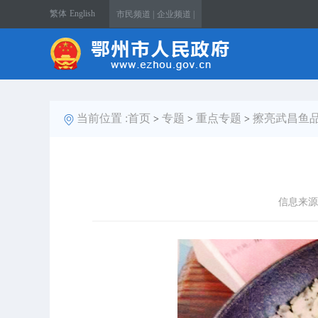
繁体
English
市民频道 |
企业频道 |
当前位置 :
首页
专题
重点专题
擦亮武昌鱼品
>
>
>
信息来源