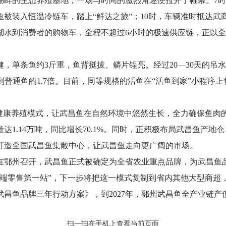
的生态养殖基地，一场与时间的激烈角逐便拉开了帷幕。7时，
被装入恒温冷链车，踏上“鲜达之旅”；10时，车辆准时抵达武商
湖水到消费者的购物车，全程不超过6小时的极速供应链，正以
条鱼约3斤重，鱼背挺拔、鳞片锃亮。经过20—30天的吊水暂养
到普通鱼的1.7倍。目前，同等规格的活鱼在“活鱼到家”小程序
康养殖模式，让武昌鱼在自然环境中悠然生长，全力确保鱼肉的
1.14万吨，同比增长70.1%。同时，正积极布局武昌鱼产地
打造全国武昌鱼集散中心，让武昌鱼走向更广阔的市场。
鄂州召开，武昌鱼正式被确定为全省农业重点品牌，为武昌鱼品
端零售第一站”，下一步将把这一模式复制到省内其他大型商超，
昌鱼品牌三年行动方案》，到2027年，鄂州武昌鱼全产业链产值
扫一扫在手机上查看当前页面