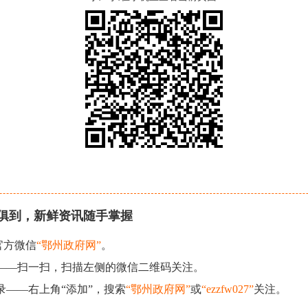
俱到，新鲜资讯随手掌握
官方微信
“鄂州政府网”
。
现——扫一扫，扫描左侧的微信二维码关注。
录——右上角“添加”，搜索
“鄂州政府网”
或
“ezzfw027”
关注。