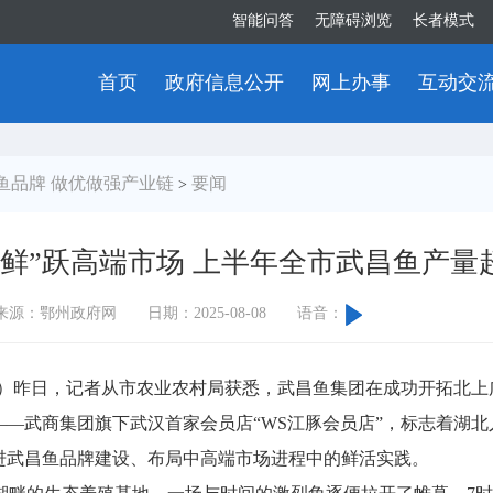
智能问答
无障碍浏览
长者模式
首页
政府信息公开
网上办事
互动交
鱼品牌 做优做强产业链
要闻
>
“鲜”跃高端市场 上半年全市武昌鱼产量
来源：鄂州政府网
日期：2025-08-08
语音：
昨日，记者从市农业农村局获悉，武昌鱼集团在成功开拓北上
——武商集团旗下武汉首家会员店“WS江豚会员店”，标志着湖北
推进武昌鱼品牌建设、布局中高端市场进程中的鲜活实践。