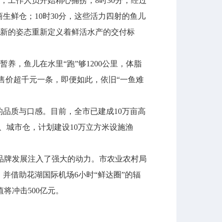
工作人员开始精心捕捞；8时30分，经过
生鲜仓；10时30分，这些活力四射的鱼儿
全新的姿态重新定义着鲜活水产的交付标
，鱼儿在水里“跑”够1200公里，体脂
上售价超千元一条，即便如此，依旧“一鱼难
品质与口感。目前，全市已建成10万亩高
仓、城市仓，计划建设10万立方米设施渔
牌发展注入了强大的动力。市农业农村局
并借助花湖国际机场6小时“鲜达圈”的辐
将冲击500亿元。