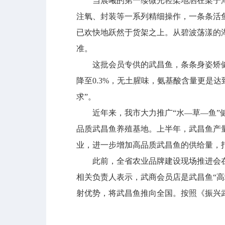
当晨曦的第一缕微光轻柔地洒在梁子湖畔
注氧、封装等一系列精细操作，一条条活鱼
已欢快地跃然于货架之上。从碧波荡漾的
准。
这批会员专供的武昌鱼，条条身姿矫健，单
降至0.3%，无土腥味，氨基酸含量更是达
求”。
近年来，我市大力推广“水—草—鱼”健
品质武昌鱼养殖基地。上半年，武昌鱼产量达
业，进一步增加高品质武昌鱼的供给量，
此前，全省农业品牌建设现场推进会在
相关负责人表示，武商会员店是武昌鱼“高
射优势，将武昌鱼推向全国。按照《振兴武