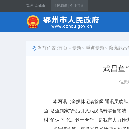
繁体
English
市民频道 |
企业频道 |
当前位置 :
首页
专题
重点专题
擦亮武昌
>
>
>
武昌鱼
信息
本网讯（全媒体记者徐麟 通讯员蔡旭）
鱼“活鱼到家”产品引入武汉高端零售终端
时“鲜达”时代。这一合作，是我市大力