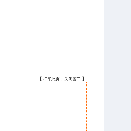
【
丨
】
打印此页
关闭窗口