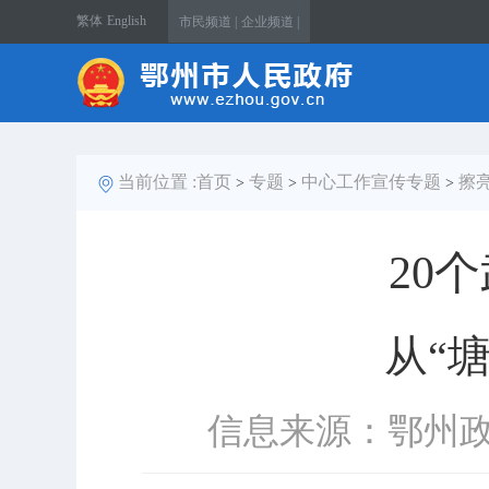
繁体
English
市民频道 |
企业频道 |
当前位置 :
首页
专题
中心工作宣传专题
擦
>
>
>
20
从“
信息来源：鄂州