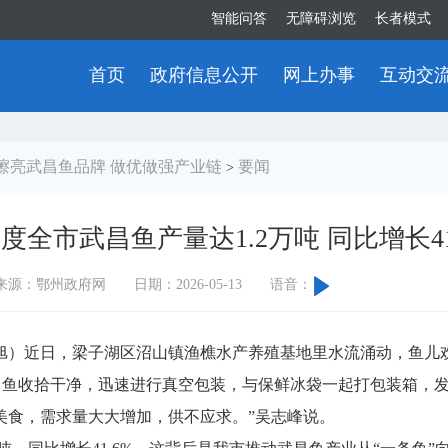
智能问答
无障碍浏览
长者模式
首页
政府信息公开
网上办事
互动交
擦亮武昌鱼品牌 做优做强产业链
要闻
>
度全市武昌鱼产量达1.2万吨 同比增长41
来源：鄂州政府网
日期：2026-05-13
语音：
）近日，梁子湖区沼山镇渔樵水产养殖基地里水流涌动，鱼儿欢
武昌鱼收拾干净，迅速进行真空包装，与保鲜冰袋一起打包装箱，发
美食，需求量大大增加，供不应求。”吴志峰说。