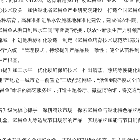
，同比增长41.6%。这背后是我市推动武昌鱼产业从“一条鱼”
技术攻关，加快湖北省武昌鱼产业研究院建设，打造全国武昌鱼
）”品种培育，高标准推进吊水设施基地标准化建设，建成省农科
武昌鱼从塘口到吊水车间“零距离”衔接，以农业新质生产力引领
，推进池塘标准化改造；制定《武昌鱼培育技术规范第1部分
推行“六统一”管理模式，持续提升产品品质一致性；健全从苗种
生产根基。
提升加工水平，优化锁鲜保鲜技术，推出清蒸、葱烧等便捷化加
“产地仓—城市仓—前置仓”三级配送网络，“活鱼到家”模式全
昌鱼”命名的高速服务区，打造主题餐厅、微型博物馆，将交通“
升级为核心抓手，深耕餐饮市场，探索武昌鱼与湖北特色品牌融
礼盒、武昌鱼丸等适配节日场景的产品，实现品牌赋能与节日消