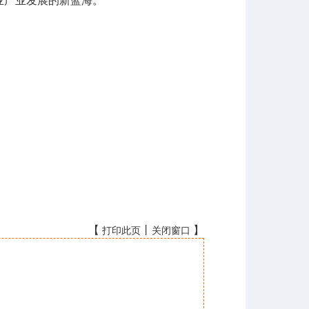
业产业发展的新蓝海。
【
丨
】
打印此页
关闭窗口