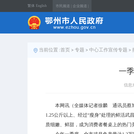
繁体
English
市民频道 |
企业频道 |
当前位置 :
首页
专题
中心工作宣传专题
>
>
>
一季
信息
本网讯（全媒体记者徐麟 通讯员蔡旭
1.25公斤以上、经过“瘦身”处理的鲜活
质细嫩、鲜甜，成为消费者餐桌上的热门