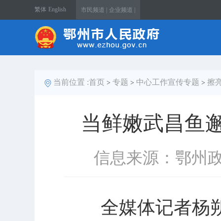
繁体
English
市民频道 |
企业频道 |
当前位置 :
首页
专题
中心工作宣传专题
擦
>
>
>
当鲜嫩武昌鱼邂
信息来源：鄂州
全媒体记者杨