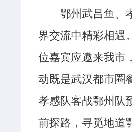
鄂州武昌鱼、孝
界交流中精彩相遇。
位嘉宾应邀来我市
动既是武汉都市圈
孝感队客战鄂州队
前探路，寻觅地道