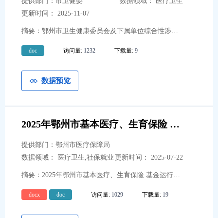
提供部门：市卫健委
数据领域： 医疗卫生
市农业农村局
13
更新时间： 2025-11-07
市审计局
3
摘要：鄂州市卫生健康委员会及下属单位综合性涉企收费目录清单
市教育局
9
doc
访问量:
1232
下载量:
9
市文化和旅游局
14
市商务局
14
数据预览
市司法局
10
市水利和湖泊局
4
2025年鄂州市基本医疗、生育保险 基金运行情况分析
市应急局
13
提供部门：鄂州市医疗保障局
市医疗保障局
13
数据领域： 医疗卫生,社保就业
更新时间： 2025-07-22
市气象局
14
摘要：2025年鄂州市基本医疗、生育保险 基金运行情况分析
市人力资源和社会保障局
22
docx
doc
访问量:
1029
下载量:
19
市财政局
5