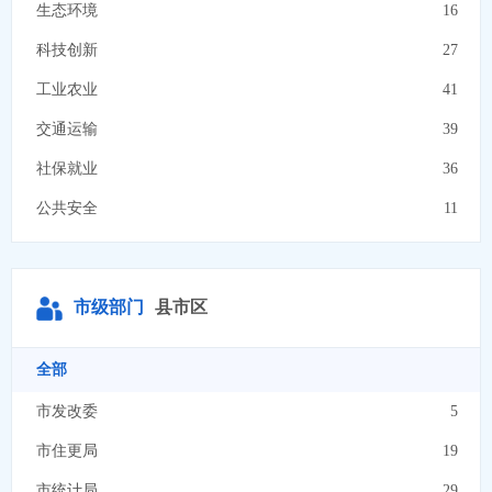
生态环境
16
科技创新
27
工业农业
41
交通运输
39
社保就业
36
公共安全
11
教育文化
28
资源能源
8
市级部门
县市区
商贸流通
14
安全生产
8
全部
市场监管
5
市发改委
5
社会救助
14
市住更局
19
法律服务
8
市统计局
29