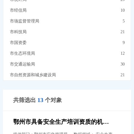
气象服务
14
市经信局
10
地理空间
5
市场监督管理局
5
机构团体
13
市科技局
21
市国资委
9
市生态环境局
12
市交通运输局
30
市自然资源和城乡建设局
21
市住房公积金
6
市退役军人事务局
10
13
共筛选出
个对象
市民政局
18
市卫健委
15
鄂州市具备安全生产培训资质的机构名单
市数据局
7