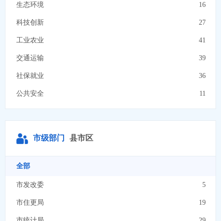
生态环境
16
科技创新
27
工业农业
41
交通运输
39
社保就业
36
公共安全
11
教育文化
28
资源能源
8
市级部门
县市区
商贸流通
14
安全生产
8
全部
市场监管
5
市发改委
5
社会救助
14
市住更局
19
法律服务
8
市统计局
29