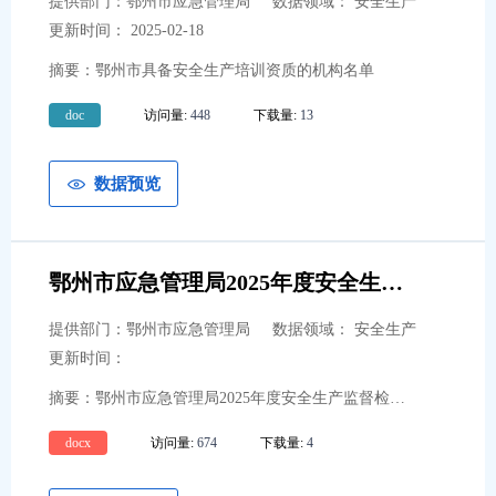
提供部门：鄂州市应急管理局
数据领域： 安全生产
市农业农村局
13
更新时间： 2025-02-18
市审计局
3
摘要：鄂州市具备安全生产培训资质的机构名单
市教育局
9
doc
访问量:
448
下载量:
13
市文化和旅游局
14
市商务局
14
数据预览
市司法局
10
市水利和湖泊局
4
鄂州市应急管理局2025年度安全生产监督检查计划
市应急局
13
提供部门：鄂州市应急管理局
数据领域： 安全生产
市医疗保障局
13
更新时间：
市气象局
14
摘要：鄂州市应急管理局2025年度安全生产监督检查计划
市人力资源和社会保障局
22
docx
访问量:
674
下载量:
4
市财政局
5