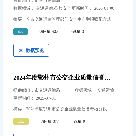
提供部门：市交通运输局
市农业农村局
13
数据领域： 交通运输,公共安全
更新时间： 2026-01-06
市审计局
3
摘要：全市交通运输管理部门安全生产举报联系方式
市教育局
9
doc
访问量:
620
下载量:
2
市文化和旅游局
14
市商务局
14
数据预览
市司法局
10
市水利和湖泊局
4
2024年度鄂州市公交企业质量信誉考核分数明细表
市应急局
13
提供部门：市交通运输局
数据领域： 交通运输
市医疗保障局
13
更新时间： 2025-07-01
市气象局
14
摘要：2024年度鄂州市公交企业质量信誉考核分数明细表
市人力资源和社会保障局
22
xlsx
访问量:
377
下载量:
9
市财政局
5