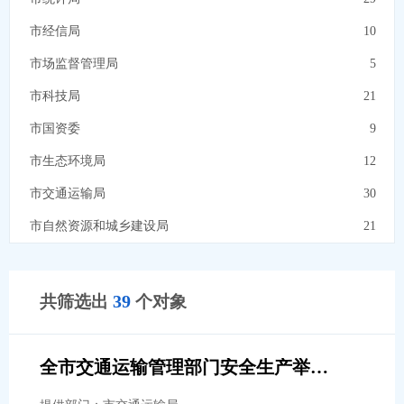
气象服务
14
市经信局
10
地理空间
5
市场监督管理局
5
机构团体
13
市科技局
21
市国资委
9
市生态环境局
12
市交通运输局
30
市自然资源和城乡建设局
21
市住房公积金
6
市退役军人事务局
10
39
共筛选出
个对象
市民政局
18
市卫健委
15
全市交通运输管理部门安全生产举报联系方式
市数据局
7