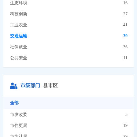
生态环境
16
科技创新
27
工业农业
41
交通运输
39
社保就业
36
公共安全
11
教育文化
28
资源能源
8
市级部门
县市区
商贸流通
14
安全生产
8
全部
市场监管
5
市发改委
5
社会救助
14
市住更局
19
法律服务
8
市统计局
29