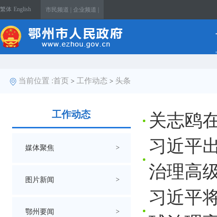
繁体
English
市民频道 |
企业频道 |
当前位置 :
首页
工作动态
头条
>
>
工作动态
关志鸥
习近平出
媒体聚焦
>
治理高
图片新闻
>
习近平将
鄂州要闻
>