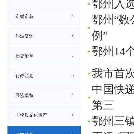
鄂州入选
鄂州“数
市树市花
>
例”
旅游资源
>
鄂州14
历史沿革
>
我市首次
行政区划
>
中国快
经济概貌
>
第三
非物质文化遗产
>
鄂州三