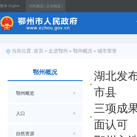
繁体
English
市民频道 |
企业频道 |
当前位置 :
首页
走进鄂州
鄂州概况
城市荣誉
>
>
>
鄂州概况
湖北发
市县
鄂州概览
>
三项成
人口
>
面认可
自然资源
>