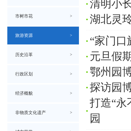
清明小
湖北灵
市树市花
>
旅游资源
>
“家门口
元旦假
历史沿革
>
鄂州园博
行政区划
>
探访园博
经济概貌
>
打造“永
非物质文化遗产
>
园