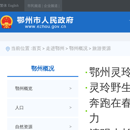
繁体
English
市民频道 |
企业频道 |
当前位置 :
首页
走进鄂州
鄂州概况
旅游资源
>
>
>
鄂州概况
鄂州灵玲
灵玲野生
鄂州概览
>
奔跑在春
人口
>
力
自然资源
>