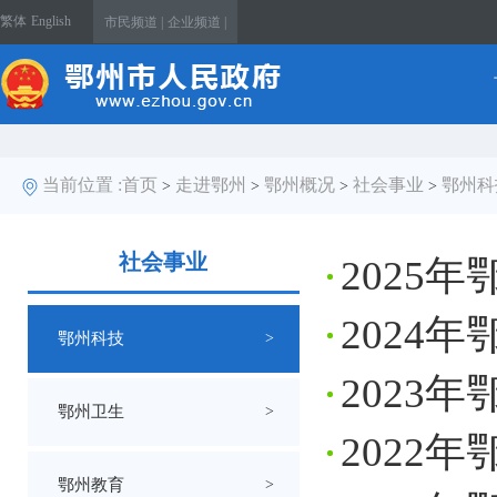
繁体
English
市民频道 |
企业频道 |
当前位置 :
首页
走进鄂州
鄂州概况
社会事业
鄂州科
>
>
>
>
社会事业
2025
2024
鄂州科技
>
2023
鄂州卫生
>
2022
鄂州教育
>