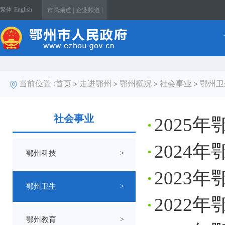
繁体
English
市民频道 |
企业频道 |
当前位置 :
首页
走进鄂州
鄂州概况
社会事业
鄂州卫
>
>
>
>
社会事业
2025
2024
鄂州科技
>
2023
鄂州卫生
>
2022
鄂州教育
>