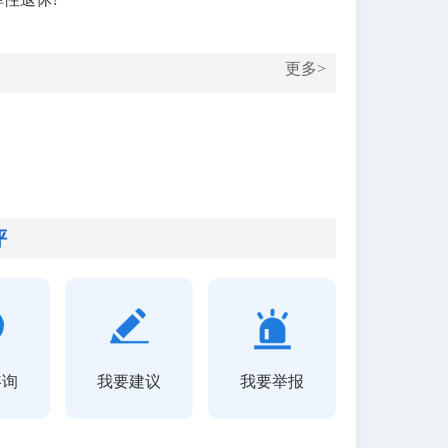
更多>
评
位特设岗位核准
咨询
我要建议
我要举报
市（州）、县（市、区）事业单位公开招聘方案核准