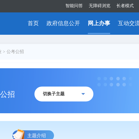
智能问答
无障碍浏览
长者模式
首页
政府信息公开
网上办事
互动交
业
>
公考公招
公招
切换子主题
主题介绍