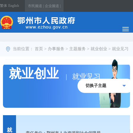
繁体
English
市民频道 |
企业频道 |
当前位置：
首页
>
办事服务
>
主题服务
>
就业创业
>
就业见习
就业创业
就业见习
切换子主题
就