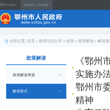
繁体
English
市民频道 |
企业频道 |
当前位置 :
首页
政府信息公开
政策
政策解读
解读形
>
>
>
>
政策解读
《鄂州
实施办
政策解读资源
>
鄂州市
解读形式
>
精神