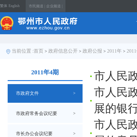
繁体
English
市民频道 |
企业频道 |
当前位置 :
首页
政府信息公开
政府公报
2011年
201
>
>
>
>
2011年4期
市人民
市人民政
市政府文件
>
展的银
市政府常务会议纪要
>
市人民
市长办公会议纪要
>