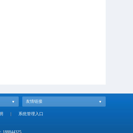
友情链接
明
|
系统管理入口
：
188844325