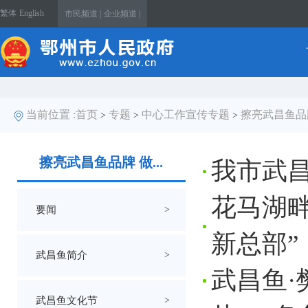
繁体
English
市民频道 |
企业频道 |
当前位置 :
首页
专题
中心工作宣传专题
擦亮武昌鱼品
>
>
>
擦亮武昌鱼品牌 做...
我市武
花马湖畔
要闻
>
新总部”
武昌鱼简介
>
武昌鱼·
武昌鱼文化节
>