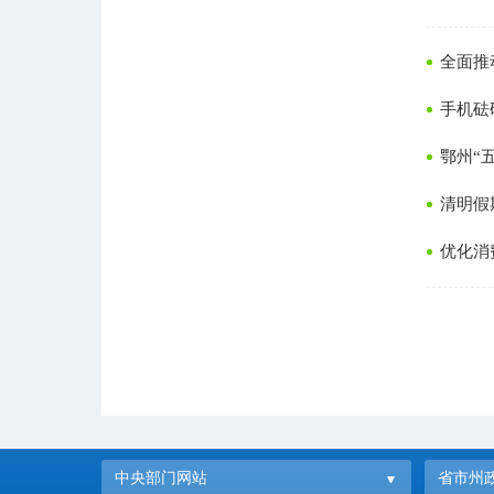
全面推
手机砝
鄂州“
清明假
优化消
中央部门网站
省市州