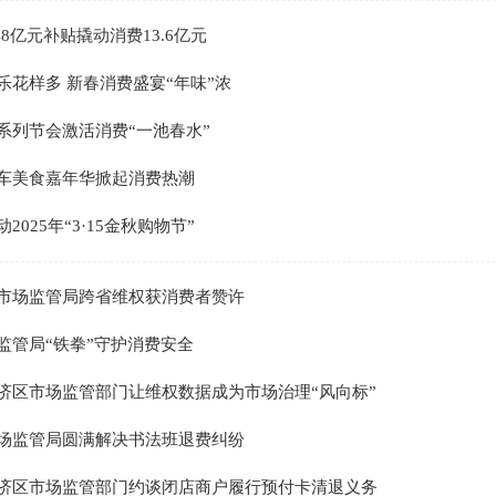
48亿元补贴撬动消费13.6亿元
乐花样多 新春消费盛宴“年味”浓
系列节会激活消费“一池春水”
车美食嘉年华掀起消费热潮
2025年“3·15金秋购物节”
市场监管局跨省维权获消费者赞许
监管局“铁拳”守护消费安全
济区市场监管部门让维权数据成为市场治理“风向标”
场监管局圆满解决书法班退费纠纷
济区市场监管部门约谈闭店商户履行预付卡清退义务