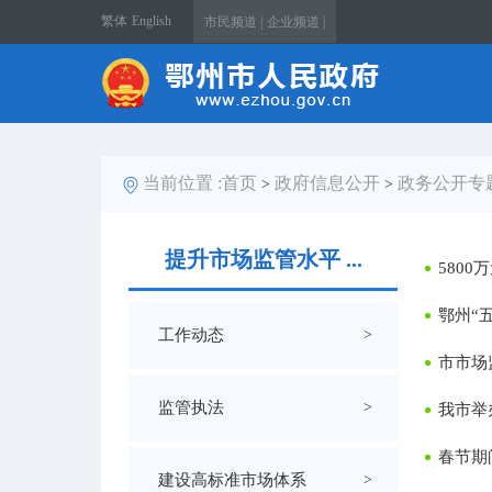
繁体
English
市民频道 |
企业频道 |
当前位置 :
首页
政府信息公开
政务公开专
>
>
提升市场监管水平 ...
580
鄂州“
工作动态
>
市市场
监管执法
>
我市举办
春节期
建设高标准市场体系
>