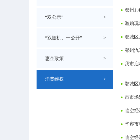
鄂州1.
“双公示”
>
游购玩
鄂城区
“双随机、一公开”
>
鄂州汽
惠企政策
>
我市启动
消费维权
>
鄂城区
市市场
临空经
华容市
临空经