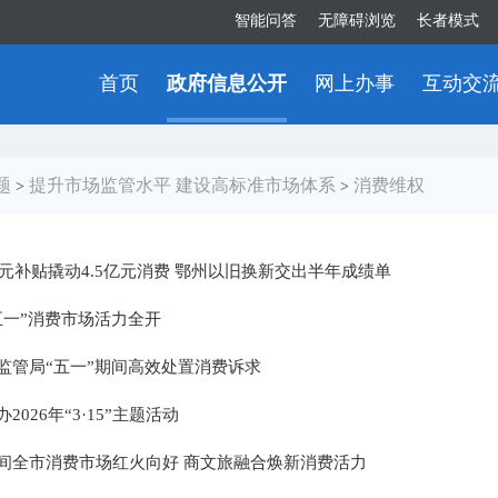
智能问答
无障碍浏览
长者模式
首页
政府信息公开
网上办事
互动交
题
提升市场监管水平 建设高标准市场体系
消费维权
>
>
0万元补贴撬动4.5亿元消费 鄂州以旧换新交出半年成绩单
五一”消费市场活力全开
监管局“五一”期间高效处置消费诉求
2026年“3·15”主题活动
间全市消费市场红火向好 商文旅融合焕新消费活力