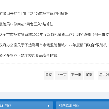
监管局开展“壮苗行动”为市场主体纾困解难
监管局叫停商超“四舍五入”结算法
达全市市场监管系统2022年度双随机抽查工作计划的通知（鄂州市监办〔2
政府办公室关于下达鄂州市市场监管领域2022年度部门联合“双随机、一
济区多管齐下筑牢校园食品安全防线
首页
上一页
下一页
尾页
总共2
政府网站
省内政府网站