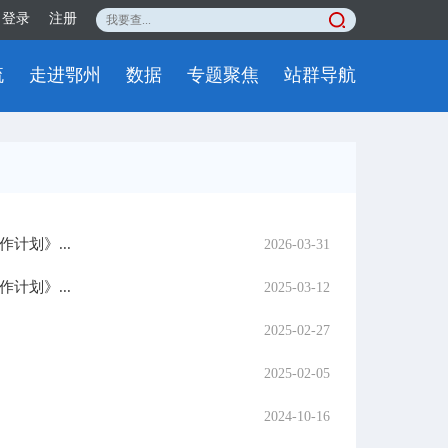
登录
注册
流
走进鄂州
数据
专题聚焦
站群导航
计划》...
2026-03-31
计划》...
2025-03-12
2025-02-27
2025-02-05
2024-10-16